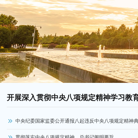
开展深入贯彻中央八项规定精神学习教
中央纪委国家监委公开通报八起违反中央八项规定精神
贯彻落实中央八项规定精神，总书记阐明要旨