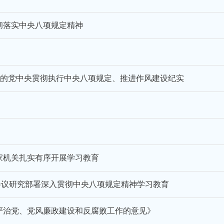
彻落实中央八项规定精神
核心的党中央贯彻执行中央八项规定、推进作风建设纪实
家机关扎实有序开展学习教育
会议研究部署深入贯彻中央八项规定精神学习教育
从严治党、党风廉政建设和反腐败工作的意见》