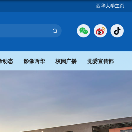
西华大学主页
教动态
影像西华
校园广播
党委宣传部