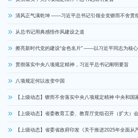
清风正气满乾坤 ——习近平总书记引领全党锲而不舍贯
从总书记用典感悟作风建设之道
擦亮新时代党的建设“金色名片” ——以习近平同志为
贯彻落实中央八项规定精神，习近平总书记阐明要旨
八项规定何以改变中国
【上级动态】锲而不舍落实中央八项规定精神 中央和国
【上级动态】省委教育工委、教育厅党组召开（扩大）
【上级动态】省委省政府印发《关于推进2025年全面