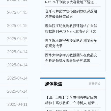
Nature子刊发表大容量地下隧道输
电最新研究成果
音乐与舞蹈学院孙健副教授课题组
2025-04-15
发表最新研究成果
2025-04-15
理学院江明航副教授课题组在自然
指数期刊ACS Nano发表研究论文
2025-04-15
理学院王继宇教授团队近期发表多
项研究成果
2025-04-14
西华大学余孝其教授团队在食品安
全检测领域发表最新研究成果
2025-04-14
2025-04-14
媒体聚焦
查看更多
2025-04-14
【四川卫视】学习贯彻总书记回信
精神丨高校教师：立德树人 创新策
2025-04-11
源