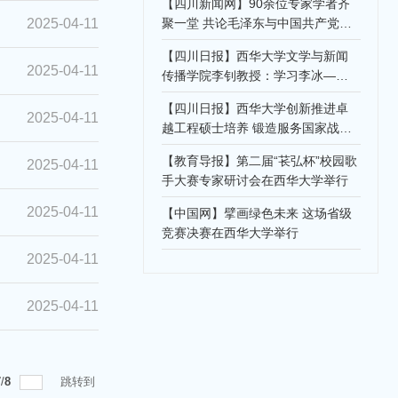
【四川新闻网】90余位专家学者齐
2025-04-11
聚一堂 共论毛泽东与中国共产党人
政绩观理论
【四川日报】西华大学文学与新闻
2025-04-11
传播学院李钊教授：学习李冰——
用千秋功业书写“顺势而为”“治水利
【四川日报】西华大学创新推进卓
民”
2025-04-11
越工程硕士培养 锻造服务国家战略
的“西部尖兵”
【教育导报】第二届“苌弘杯”校园歌
2025-04-11
手大赛专家研讨会在西华大学举行
2025-04-11
【中国网】擘画绿色未来 这场省级
竞赛决赛在西华大学举行
2025-04-11
2025-04-11
7
/
8
跳转到