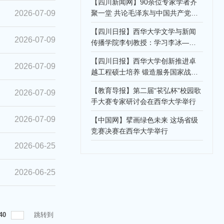
【四川新闻网】90余位专家学者齐
2026-07-09
聚一堂 共论毛泽东与中国共产党人
政绩观理论
【四川日报】西华大学文学与新闻
2026-07-09
传播学院李钊教授：学习李冰——
用千秋功业书写“顺势而为”“治水利
【四川日报】西华大学创新推进卓
民”
2026-07-09
越工程硕士培养 锻造服务国家战略
的“西部尖兵”
【教育导报】第二届“苌弘杯”校园歌
2026-07-09
手大赛专家研讨会在西华大学举行
2026-07-09
【中国网】擘画绿色未来 这场省级
竞赛决赛在西华大学举行
2026-06-25
2026-06-25
40
跳转到