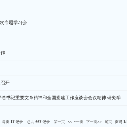
7次专题学习会
工作
议召开
【西南石油大学】校党委常委会召开会议 传达学习习近平总书记重要文章精神和全国党建工作座谈会会议精神 研究学校贯彻落实举措
每页
17
记录
总共
667
记录
第一页
<<上一页
下一页>>
尾页
页码
1
/