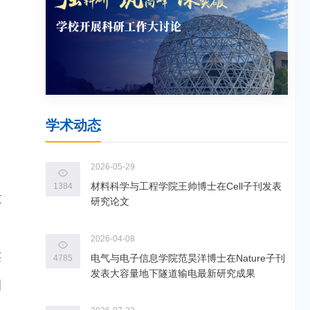
学术动态
2026-05-29
材料科学与工程学院王帅博士在Cell子刊发表
1384
适
研究论文
，
2026-04-08
实
电气与电子信息学院范昊洋博士在Nature子刊
4785
发表大容量地下隧道输电最新研究成果
阅