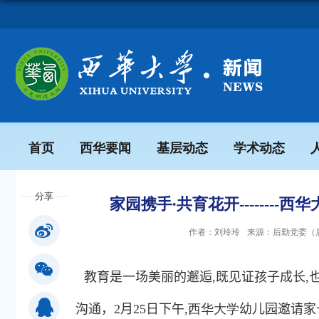
首页
西华要闻
基层动态
学术动态
分享
家园携手∙共育花开------
作者：刘玲玲
来源：后勤党委（
教育是一场美丽的邂逅
,
既见证孩子成长
,
沟通，
2
月
25
日下午
,西华大学
幼儿园邀请家