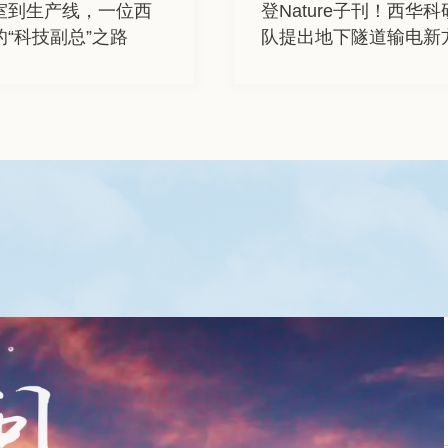
室到生产线，一位西
排名全校第一！这
十载，写给母校的一
登Nature子刊！西华
斩获两项第一！西华大
优秀！西华校友荣获“
“科技副总”之路
霸班级”是怎么炼成的？
队提出地下隧道输电新
啦队闪耀全国锦标赛，
动模范”称号
案，破解高原绿电“送出
晋级亚锦赛！