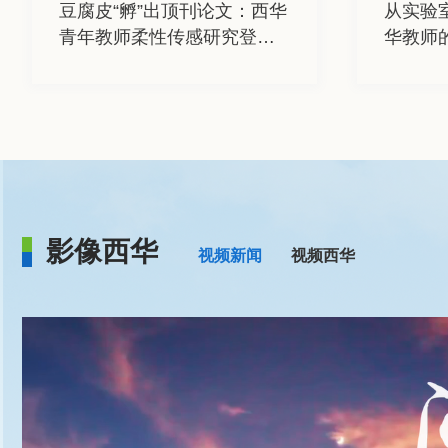
豆腐皮“孵”出顶刊论文：西华
全力以赴的青春会闪闪发
77.7%毕业生入职电力央企、
从实验
深造率
毕业六
青年教师柔性传感研究登上
光！来看西华毕业生的专属
升学深造——来看西华电气
华教师的
个“学
封信
Cell子刊
答案
人的“追光”之路
影像西华
视频新闻
视频西华