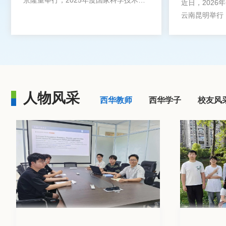
京隆重举行，2025年度国家科学技术奖
近日，202
评选结果揭晓。由清华大学牵头，西华大
云南昆明举行
学等单位合作完成的“极端环境磁性微纳
花球公开青年
颗粒密封关键技术及在核能航天等领域中
年选拔组冠军
的应用”项目，荣获国家技术发明奖二等
冠军。
奖。
人物风采
西华教师
西华学子
校友风