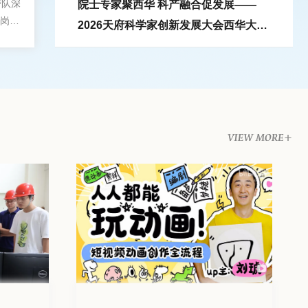
带队深
院士专家聚西华 科产融合促发展——
岗位
2026天府科学家创新发展大会西华大学
专场举行