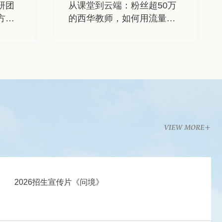
科研团
学啦
全国劳
从课堂到云端：粉丝超50万
这些寝室，全员深造！
文继涛校友，好样的！
方
成功
的西华教师，如何用流量点
难”！
亮创作星火？
2026招生宣传片《问境》