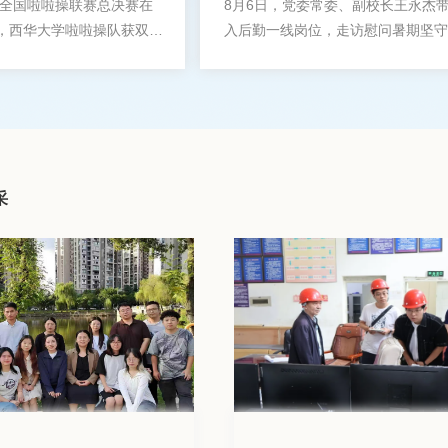
6年全国啦啦操联赛总决赛在
8月6日，党委常委、副校长王永杰
，西华大学啦啦操队获双人
入后勤一线岗位，走访慰问暑期坚守
甲组冠军、双人花球公开青
的后勤工作人员，并送去防暑物资。
、集体爵士公开青年选拔组
采