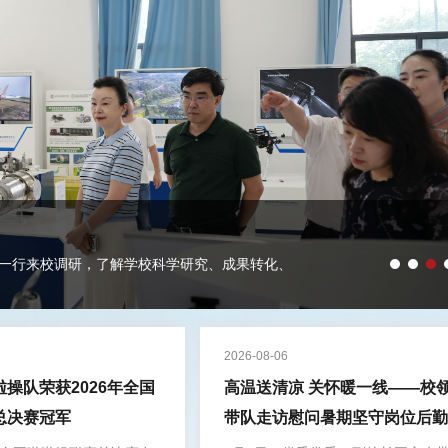
攀一行来校调研，了解学校科学研究、成果转化、
2026-08-06
操队荣获2026年全国
高温送清凉 关怀暖一线——校
总决赛冠军
带队走访慰问暑期坚守岗位后勤
工