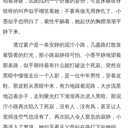
动着身躯，试图找到一个舒服的姿势，可是床板吱呀
吱呀的叫声似乎嘲笑着她：不要再做无用挣扎了。小
墨似乎也明白了，索性平躺着，她起伏的胸膛渐渐平
静下来。
透过窗户是一条安静的泥泞小路，几盏路灯散发
着昏黄的灯光，那小路寂静得可怕。小墨平静地望着
那条路，似乎期待着有什么能打破这个死寂。突然在
黑暗中慢慢走出一个人影，是一位中年男性，穿着皮
鞋。那皮鞋从黑暗中来，有力地踩着泥路，大步流星
地迈着步子，走到聚光灯下渐渐再次进入黑暗。那泥
泞小路再次陷入了死寂，没有人，没有风，甚至让人
觉得连空气也没有了。再次陷入令人窒息的寂静，小
墨进入了梦境，她似乎看见父母站在路灯下向她招