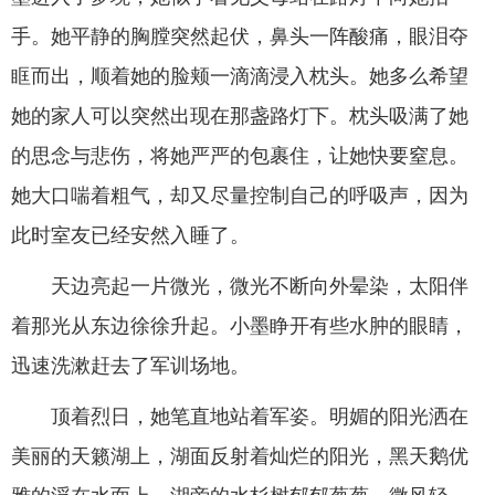
手。她平静的胸膛突然起伏，鼻头一阵酸痛，眼泪夺
眶而出，顺着她的脸颊一滴滴浸入枕头。她多么希望
她的家人可以突然出现在那盏路灯下。枕头吸满了她
的思念与悲伤，将她严严的包裹住，让她快要窒息。
她大口喘着粗气，却又尽量控制自己的呼吸声，因为
此时室友已经安然入睡了。
天边亮起一片微光，微光不断向外晕染，太阳伴
着那光从东边徐徐升起。小墨睁开有些水肿的眼睛，
迅速洗漱赶去了军训场地。
顶着烈日，她笔直地站着军姿。明媚的阳光洒在
美丽的天籁湖上，湖面反射着灿烂的阳光，黑天鹅优