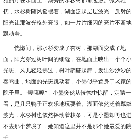
雅的浮在水面上，湖旁的水杉树郁郁葱葱。微风轻
抚，水杉树随风摇摆着，湖面泛起层层波光，反射的
阳光让那波光格外亮眼，如一片片细闪的亮片不断地
飘动着。
恍惚间，那水杉变成了杏树，那湖面变成了地
面，阳光穿过树叶间的细缝，在地面上映出一个个小
光斑。风儿轻轻拂过，树叶翩翩起舞，发出沙沙沙的
奏鸣曲，地面的光斑跳动着，小墨似乎置身于老家的
院子里。“嘎嘎嘎”，小墨突然从恍惚中惊醒，定睛一
看，是几只鸭子正欢乐地玩耍着。湖面依然泛着粼粼
波光，水杉树也依然摇动着枝条，可是小墨却再也进
不去那个梦境了，她知道这里并不是那个她最爱的院
子。